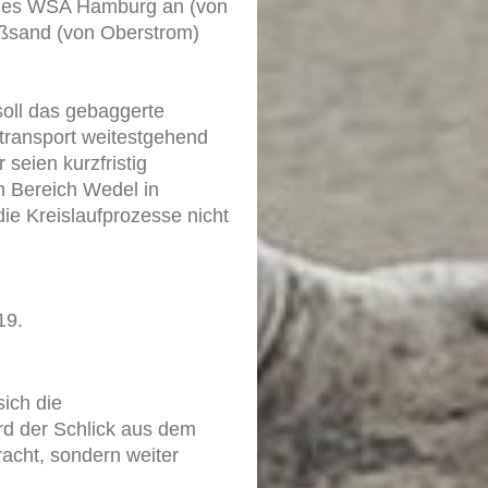
 des WSA Hamburg an (von
eßsand (von Oberstrom)
oll das gebaggerte
ktransport weitestgehend
seien kurzfristig
 Bereich Wedel in
ie Kreislaufprozesse nicht
19.
sich die
rd der Schlick aus dem
acht, sondern weiter