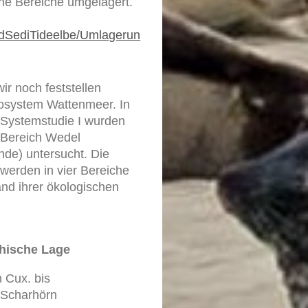
ne Bereiche umgelagert.
undSediTideelbe/Umlagerun
ir noch feststellen
osystem Wattenmeer. In
Systemstudie I wurden
 Bereich Wedel
nde) untersucht. Die
werden in vier Bereiche
nd ihrer ökologischen
hische Lage
 Cux. bis
Scharhörn