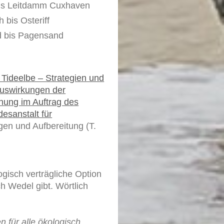
 bis Leitdamm Cuxhaven
h bis Osteriff
 bis Pagensand
ideelbe – Strategien und
Auswirkungen der
ung im Auftrag des
esanstalt für
en und Aufbereitung (T.
ogisch verträgliche Option
 Wedel gibt. Wörtlich
n für alle ökologisch