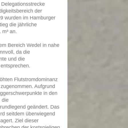
r Delegationsstrecke
igkeitsbereich der
1999 wurden im Hamburger
ieg die jährliche
 m³ an.
dem Bereich Wedel in nahe
nnvoll, da die
nte und die
 entsprechen.
rhöhten Flutstromdominanz
s zugenommen. Aufgrund
aggerschwerpunkte in den
 die
rundlegend geändert. Das
ird seitdem überwiegend
gert. Ziel dieser
hbrechen der kostspieligen