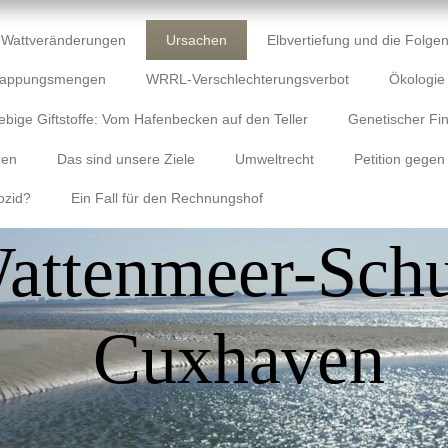
Wattveränderungen
Ursachen
Elbvertiefung und die Folgen
lappungsmengen
WRRL-Verschlechterungsverbot
Ökologi
ebige Giftstoffe: Vom Hafenbecken auf den Teller
Genetischer Fin
gen
Das sind unsere Ziele
Umweltrecht
Petition gegen
ozid?
Ein Fall für den Rechnungshof
attenmeer-Schu
Cuxhaven