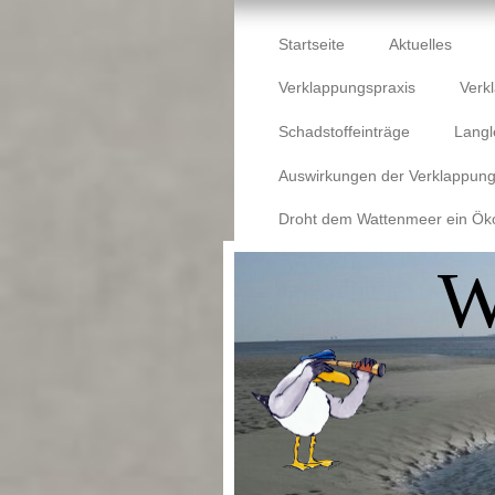
Startseite
Aktuelles
Verklappungspraxis
Verk
Schadstoffeinträge
Langl
Auswirkungen der Verklappun
Droht dem Wattenmeer ein Ök
W