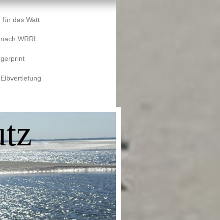
 für das Watt
e nach WRRL
gerprint
 Elbvertiefung
tz