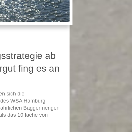
sstrategie ab
gut fing es an
en sich die
ch des WSA Hamburg
e jährlichen Baggermengen
ls das 10 fache von