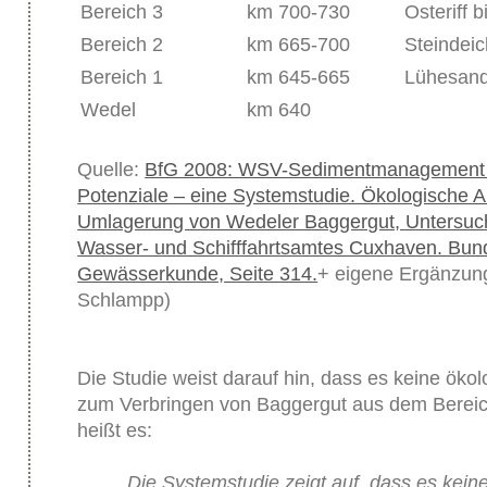
Bereich 3
km 700-730
Osteriff
Bereich 2
km 665-700
Steindeic
Bereich 1
km 645-665
Lühesand
Wedel
km 640
Quelle:
BfG 2008: WSV-Sedimentmanagement T
Potenziale – eine Systemstudie. Ökologische 
Umlagerung von Wedeler Baggergut, Untersuch
Wasser- und Schifffahrtsamtes Cuxhaven. Bund
Gewässerkunde, Seite 314.
+ eigene Ergänzung
Schlampp)
Die Studie weist darauf hin, dass es keine ökol
zum Verbringen von Baggergut aus dem Bereich
heißt es:
„Die Systemstudie zeigt auf, dass es keine