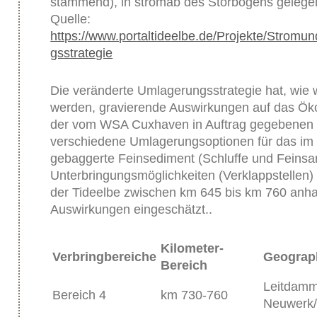
stammend), in stromab des Störbogens gelege
Quelle:
https://www.portaltideelbe.de/Projekte/Strom
gsstrategie
Die veränderte Umlagerungsstrategie hat, wie w
werden, gravierende Auswirkungen auf das Ök
der vom WSA Cuxhaven in Auftrag gegebenen 
verschiedene Umlagerungsoptionen für das im
gebaggerte Feinsediment (Schluffe und Feinsa
Unterbringungsmöglichkeiten (Verklappstellen) 
der Tideelbe zwischen km 645 bis km 760 anha
Auswirkungen eingeschätzt..
Kilometer-
Verbringbereiche
Geograp
Bereich
Leitdamm
Bereich 4
km 730-760
Neuwerk/