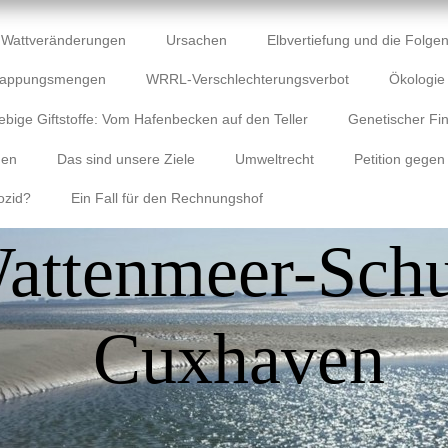
Wattveränderungen
Ursachen
Elbvertiefung und die Folgen
lappungsmengen
WRRL-Verschlechterungsverbot
Ökologi
ebige Giftstoffe: Vom Hafenbecken auf den Teller
Genetischer Fin
gen
Das sind unsere Ziele
Umweltrecht
Petition gegen
ozid?
Ein Fall für den Rechnungshof
attenmeer-Schu
Cuxhaven