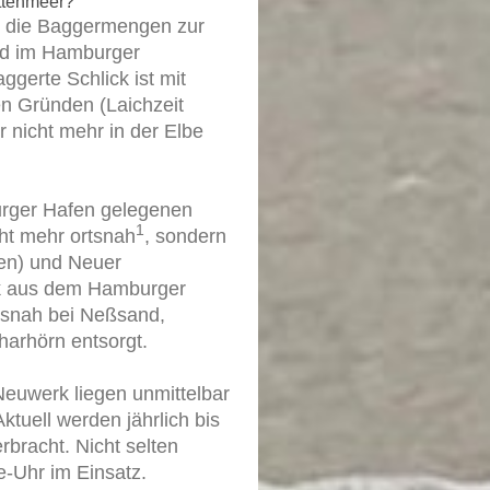
attenmeer?
nd die Baggermengen zur
nd im Hamburger
gerte Schlick ist mit
en Gründen (Laichzeit
r nicht mehr in der Elbe
urger Hafen gelegenen
1
ht mehr ortsnah
, sondern
hen) und Neuer
ck aus dem Hamburger
rtsnah bei Neßsand,
harhörn entsorgt.
Neuwerk liegen unmittelbar
tuell werden jährlich bis
rbracht. Nicht selten
e-Uhr im Einsatz.