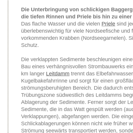
Die Unterbringung von schlickigen Baggergu
die tiefen Rinnen und Priele bis hin zu ein
Das flache Wasser und die vielen
Priele
sind je
überlebenswichtig für viele Nordseefische und fü
vorkommenden Krabben (Nordseegarnelen). Sie
Schutz.
Die verklappten Sedimente beschleunigen eine
Bau eines verhängnisvollen Strombauwerks eing
km langer
Leitdamm
trennt das Elbefahrwasse
Kugelbakefahrrinne und sorgt für einen großflä
strömungsberuhigten Bereich. Die dadurch en
Trübungszone südwestlich des Leitdamms begün
Ablagerung der Sedimente. Ferner sorgt der Le
Sedimente, die in das Watt gespült werden (au
Verklappungen), abgefangen werden. Die eing
Schlickablagerungen können nicht wie früher wi
Strömung seewärts transportiert werden, sond