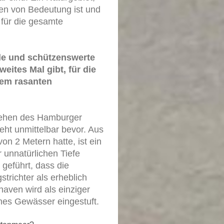
nen von Bedeutung ist und
 für die gesamte
lle und schützenswerte
weites Mal gibt, für die
nem rasanten
estehen des Hamburger
teht unmittelbar bevor. Aus
on 2 Metern hatte, ist ein
 unnatürlichen Tiefe
geführt, dass die
richter als erheblich
haven wird als einziger
ches Gewässer eingestuft.