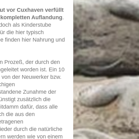
t vor Cuxhaven verfüllt
er kompletten Auflandung
.
doch als Kinderstube
r die hier typisch
 finden hier Nahrung und
n Prozeß, der durch den
eleitet worden ist. Ein 10
r von der Neuwerker bzw.
chigen
tstandene Zunahme der
stigt zusätzlich die
itdamm dafür, dass alle
ch die aus den
etragenen
eder durch die natürliche
ern werden wie von einem