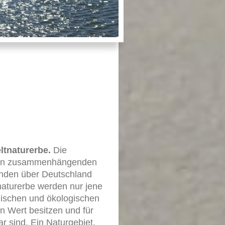
ltnaturerbe.
Die
ßten zusammenhängenden
anden über Deutschland
naturerbe werden nur jene
ogischen und ökologischen
n Wert besitzen und für
ar sind. Ein Naturgebiet,