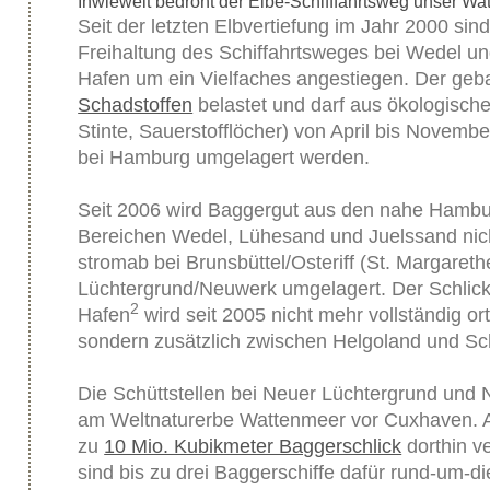
Inwieweit bedroht der Elbe-Schifffahrtsweg unser W
Seit der letzten Elbvertiefung im Jahr 2000 si
Freihaltung des Schiffahrtsweges bei Wedel u
Hafen um ein Vielfaches angestiegen. Der gebag
Schadstoffen
belastet und darf aus ökologisch
Stinte, Sauerstofflöcher) von April bis Novembe
bei Hamburg umgelagert werden.
Seit 2006 wird Baggergut aus den nahe Hamb
Bereichen Wedel, Lühesand und Juelssand nic
stromab bei Brunsbüttel/Osteriff (St. Margaret
Lüchtergrund/Neuwerk umgelagert. Der Schli
2
Hafen
wird seit 2005 nicht mehr vollständig o
sondern zusätzlich zwischen Helgoland und Sc
Die Schüttstellen bei Neuer Lüchtergrund und 
am Weltnaturerbe Wattenmeer vor Cuxhaven. Ak
zu
10 Mio. Kubikmeter Baggerschlick
dorthin ve
sind bis zu drei Baggerschiffe dafür rund-um-di