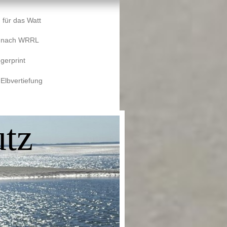
 für das Watt
e nach WRRL
gerprint
 Elbvertiefung
tz