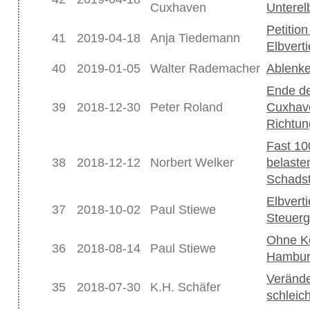
Cuxhaven
Unterel
Petition
41
2019-04-18
Anja Tiedemann
Elbvert
40
2019-01-05
Walter Rademacher
Ablenke
Ende de
39
2018-12-30
Peter Roland
Cuxhaven
Richtun
Fast 10
38
2018-12-12
Norbert Welker
belasten
Schadst
Elbverti
37
2018-10-02
Paul Stiewe
Steuer
Ohne Ko
36
2018-08-14
Paul Stiewe
Hamburg
Verände
35
2018-07-30
K.H. Schäfer
schleic