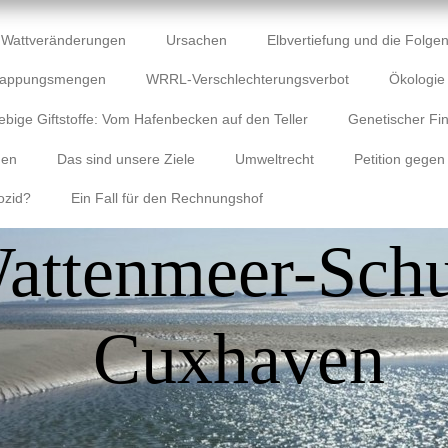
Wattveränderungen
Ursachen
Elbvertiefung und die Folgen
lappungsmengen
WRRL-Verschlechterungsverbot
Ökologi
ebige Giftstoffe: Vom Hafenbecken auf den Teller
Genetischer Fin
gen
Das sind unsere Ziele
Umweltrecht
Petition gegen
ozid?
Ein Fall für den Rechnungshof
attenmeer-Schu
Cuxhaven