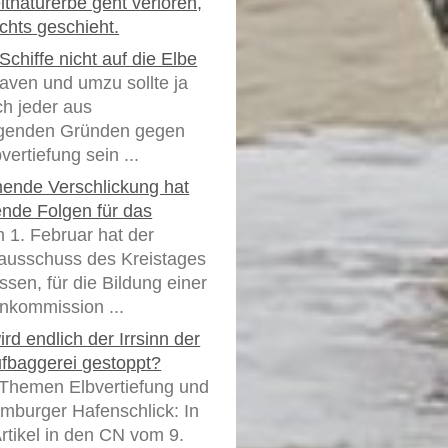
tnaturerbe geht verloren,
chts geschieht.
Schiffe nicht auf die Elbe
aven und umzu sollte ja
ch jeder aus
egenden Gründen gegen
vertiefung sein ...
ende Verschlickung hat
ende Folgen für das
1. Februar hat der
usschuss des Kreistages
ssen, für die Bildung einer
nkommission ...
rd endlich der Irrsinn der
ufbaggerei gestoppt?
Themen Elbvertiefung und
burger Hafenschlick: In
rtikel in den CN vom 9.