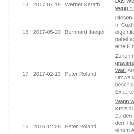
Das Wel
19
2017-07-19
Werner Kerath
wenn ni
Riesen-
In Cuxh
18
2017-05-20
Bernhard Jaeger
eigentli
naheli
eine Elb
Zunehm
gravier
Watt
Am 
17
2017-02-13
Peter Roland
Umwelta
beschlo
Experte
Wann wi
Kreisla
Zu den 
dem Ham
16
2016-12-28
Peter Roland
einem A