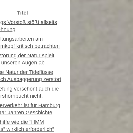
Titel
s Vorstoß stößt allseits
ehnung
ltungsarbeiten am
mkopf kritisch betrachten
störung der Natur spielt
r unseren Augen ab
e Natur der Tideflüsse
rch Ausbaggerung zerstört
iefung verschont auch die
shörnbucht nicht.
erverkehr ist für Hamburg
paar Jahren Geschichte
hiffe wie die "HMM
s" wirklich erforderlich"