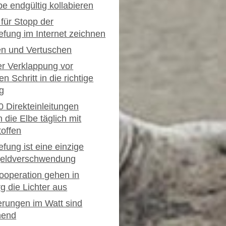
be endgültig kollabieren
 für Stopp der
iefung im Internet zeichnen
n und Vertuschen
r Verklappung vor
 Schritt in die richtige
g
0 Direkteinleitungen
 die Elbe täglich mit
offen
efung ist eine einzige
geldverschwendung
operation gehen in
 die Lichter aus
rungen im Watt sind
hend