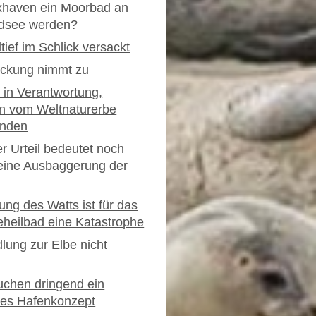
xhaven ein Moorbad an
rdsee werden?
tief im Schlick versackt
ickung nimmt zu
t in Verantwortung,
n vom Weltnaturerbe
nden
er Urteil bedeutet noch
eine Ausbaggerung der
ung des Watts ist für das
heilbad eine Katastrophe
lung zur Elbe nicht
uchen dringend ein
les Hafenkonzept