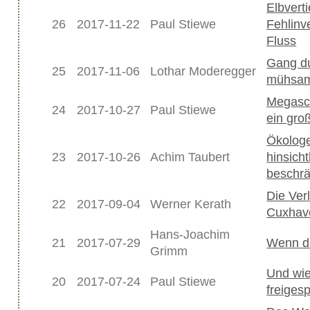
Elbverti
26
2017-11-22
Paul Stiewe
Fehlinv
Fluss
Gang du
25
2017-11-06
Lothar Moderegger
mühsam 
Megasch
24
2017-10-27
Paul Stiewe
ein gro
Ökolog
23
2017-10-26
Achim Taubert
hinsich
beschrä
Die Ver
22
2017-09-04
Werner Kerath
Cuxhav
Hans-Joachim
21
2017-07-29
Wenn di
Grimm
Und wie
20
2017-07-24
Paul Stiewe
freiges