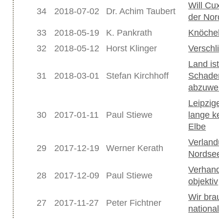
Will Cu
34
2018-07-02
Dr. Achim Taubert
der No
33
2018-05-19
K. Pankrath
Knöchel
32
2018-05-12
Horst Klinger
Verschl
Land is
31
2018-03-01
Stefan Kirchhoff
Schade
abzuwe
Leipzig
30
2017-01-11
Paul Stiewe
lange k
Elbe
Verland
29
2017-12-19
Werner Kerath
Nordsee
Verhand
28
2017-12-09
Paul Stiewe
objektiv
Wir bra
27
2017-11-27
Peter Fichtner
nationa