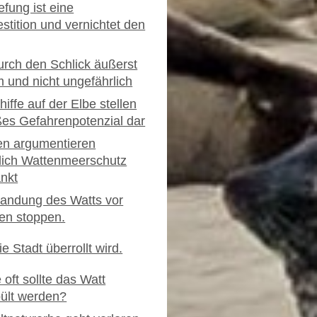
efung ist eine
estition und vernichtet den
rch den Schlick äußerst
und nicht ungefährlich
iffe auf der Elbe stellen
ßes Gefahrenpotenzial dar
en argumentieren
tlich Wattenmeerschutz
nkt
landung des Watts vor
en stoppen.
e Stadt überrollt wird.
 oft sollte das Watt
pült werden?