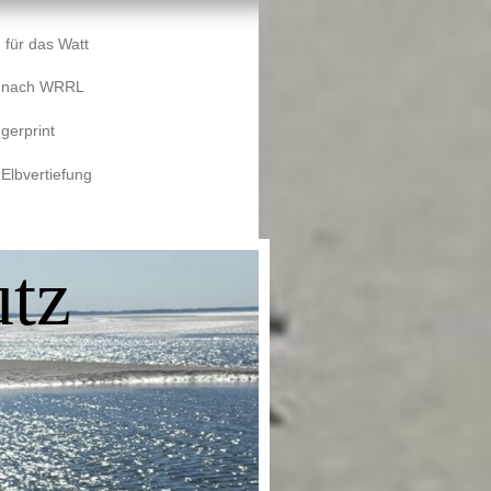
 für das Watt
e nach WRRL
gerprint
 Elbvertiefung
tz