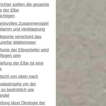
ichter sollten die gesamte
e der Elbe
ichtigen
nisvolles Zusammenspiel
itdamm und Verklappung
deponie verschont das
urerbe Wattenmeer
horie der Elbvertiefer wird
rflogen sein
iefung der Elbe ist eine
e
tscht von oben nach
atastrophe vor der
 so bedrohlich wie
andel
iefung lässt Ökologie der