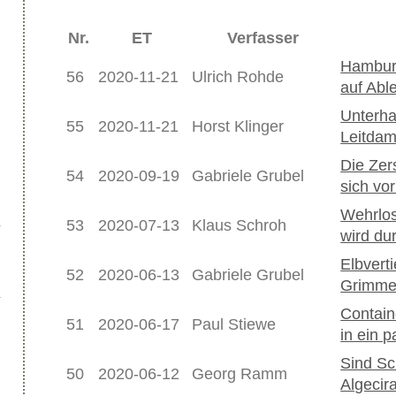
Nr.
ET
Verfasser
Hamburg
56
2020-11-21
Ulrich Rohde
auf Abl
Unterha
55
2020-11-21
Horst Klinger
Leitdam
Die Zer
54
2020-09-19
Gabriele Grubel
sich vo
Wehrlos
53
2020-07-13
Klaus Schroh
wird du
Elbvert
52
2020-06-13
Gabriele Grubel
Grimmer
Contain
51
2020-06-17
Paul Stiewe
in ein 
Sind Sc
50
2020-06-12
Georg Ramm
Algecira