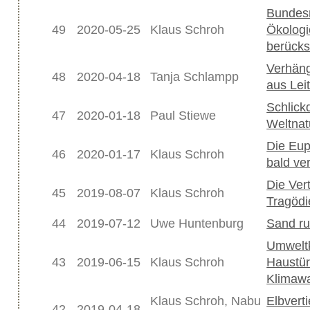
Bundesr
49
2020-05-25
Klaus Schroh
Ökologi
berücks
Verhäng
48
2020-04-18
Tanja Schlampp
aus Le
Schlick
47
2020-01-18
Paul Stiewe
Weltnat
Die Eup
46
2020-01-17
Klaus Schroh
bald ve
Die Vert
45
2019-08-07
Klaus Schroh
Tragödi
44
2019-07-12
Uwe Huntenburg
Sand ru
Umweltk
43
2019-06-15
Klaus Schroh
Haustür
Klimaw
Klaus Schroh, Nabu
Elbvert
42
2019-04-18