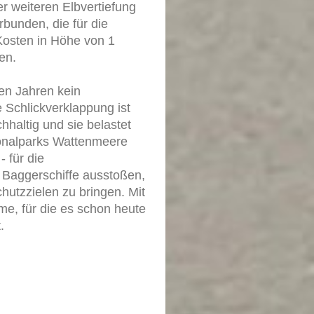
r weiteren Elbvertiefung
bunden, die für die
 Kosten in Höhe von 1
en.
den Jahren kein
e Schlickverklappung ist
hhaltig und sie belastet
ionalparks Wattenmeere
 für die
 Baggerschiffe ausstoßen,
hutzzielen zu bringen. Mit
me, für die es schon heute
.