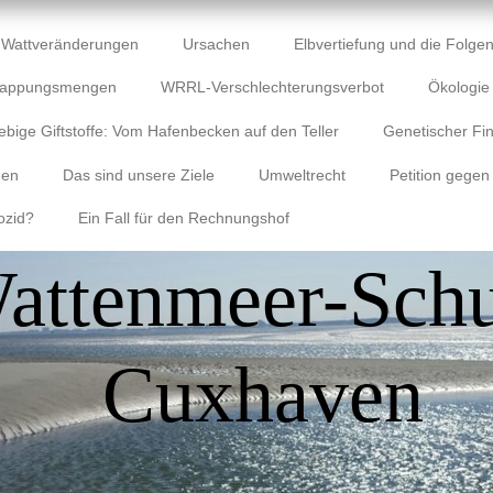
Wattveränderungen
Ursachen
Elbvertiefung und die Folgen
lappungsmengen
WRRL-Verschlechterungsverbot
Ökologi
ebige Giftstoffe: Vom Hafenbecken auf den Teller
Genetischer Fin
gen
Das sind unsere Ziele
Umweltrecht
Petition gegen
ozid?
Ein Fall für den Rechnungshof
attenmeer-Schu
Cuxhaven