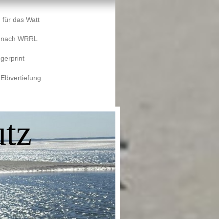
 für das Watt
e nach WRRL
gerprint
 Elbvertiefung
tz