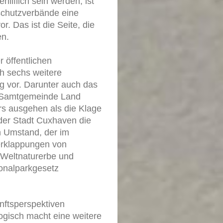
ilflich sein werden, ist
rschutzverbände eine
. Das ist die Seite, die
en.
r öffentlichen
ch sechs weitere
 vor. Darunter auch das
r Samtgemeinde Land
rs ausgehen als die Klage
er Stadt Cuxhaven die
in Umstand, der im
Verklappungen von
Weltnaturerbe und
onalparkgesetz
nftsperspektiven
gisch macht eine weitere