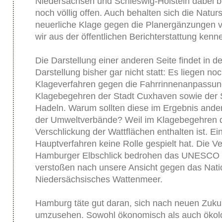
Niedersachsen und Schleswig-Holstein dabei beh
noch völlig offen. Auch behalten sich die Natu
neuerliche Klage gegen die Planergänzungen vor
wir aus der öffentlichen Berichterstattung kenn
Die Darstellung einer anderen Seite findet in de
Darstellung bisher gar nicht statt: Es liegen no
Klageverfahren gegen die Fahrrinnenanpassung
Klagebegehren der Stadt Cuxhaven sowie de
Hadeln. Warum sollten diese im Ergebnis ande
der Umweltverbände? Weil im Klagebegehren d
Verschlickung der Wattflächen enthalten ist. E
Hauptverfahren keine Rolle gespielt hat. Die 
Hamburger Elbschlick bedrohen das UNESCO 
verstoßen nach unsere Ansicht gegen das Nati
Niedersächsisches Wattenmeer.
Hamburg täte gut daran, sich nach neuen Zuku
umzusehen. Sowohl ökonomisch als auch ökolo