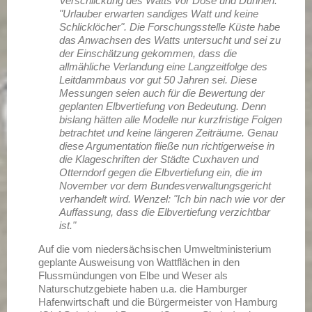
Verschlickung des Watts vor Döse und Duhnen.
"Urlauber erwarten sandiges Watt und keine
Schlicklöcher". Die Forschungsstelle Küste habe
das Anwachsen des Watts untersucht und sei zu
der Einschätzung gekommen, dass die
allmähliche Verlandung eine Langzeitfolge des
Leitdammbaus vor gut 50 Jahren sei. Diese
Messungen seien auch für die Bewertung der
geplanten Elbvertiefung von Bedeutung. Denn
bislang hätten alle Modelle nur kurzfristige Folgen
betrachtet und keine längeren Zeiträume. Genau
diese Argumentation fließe nun richtigerweise in
die Klageschriften der Städte Cuxhaven und
Otterndorf gegen die Elbvertiefung ein, die im
November vor dem Bundesverwaltungsgericht
verhandelt wird. Wenzel: "Ich bin nach wie vor der
Auffassung, dass die Elbvertiefung verzichtbar
ist."
Auf die vom niedersächsischen Umweltministerium
geplante Ausweisung von Wattflächen in den
Flussmündungen von Elbe und Weser als
Naturschutzgebiete haben u.a. die Hamburger
Hafenwirtschaft und die Bürgermeister von Hamburg