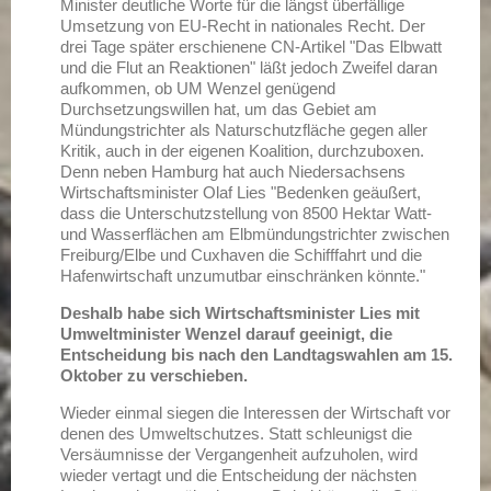
Minister deutliche Worte für die längst überfällige
Umsetzung von EU-Recht in nationales Recht. Der
drei Tage später erschienene CN-Artikel "Das Elbwatt
und die Flut an Reaktionen" läßt jedoch Zweifel daran
aufkommen, ob UM Wenzel genügend
Durchsetzungswillen hat, um das Gebiet am
Mündungstrichter als Naturschutzfläche gegen aller
Kritik, auch in der eigenen Koalition, durchzuboxen.
Denn neben Hamburg hat auch Niedersachsens
Wirtschaftsminister Olaf Lies "Bedenken geäußert,
dass die Unterschutzstellung von 8500 Hektar Watt-
und Wasserflächen am Elbmündungstrichter zwischen
Freiburg/Elbe und Cuxhaven die Schifffahrt und die
Hafenwirtschaft unzumutbar einschränken könnte."
Deshalb habe sich Wirtschaftsminister Lies mit
Umweltminister Wenzel darauf geeinigt, die
Entscheidung bis nach den Landtagswahlen am 15.
Oktober zu verschieben.
Wieder einmal siegen die Interessen der Wirtschaft vor
denen des Umweltschutzes. Statt schleunigst die
Versäumnisse der Vergangenheit aufzuholen, wird
wieder vertagt und die Entscheidung der nächsten