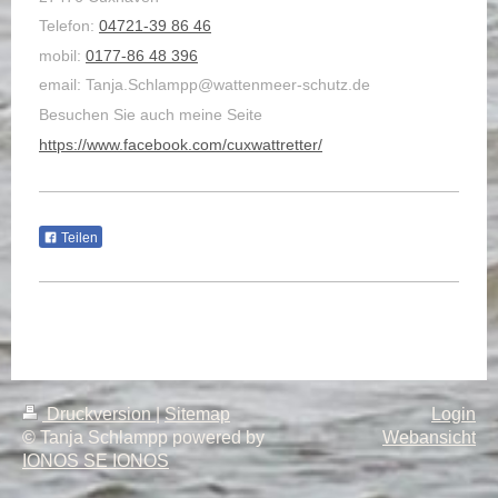
Telefon:
04721-39 86 46
mobil:
0177-86 48 396
email: Tanja.Schlampp@wattenmeer-schutz.de
Besuchen Sie auch meine Seite
https://www.facebook.com/cuxwattretter/
Teilen
Druckversion
|
Sitemap
Login
© Tanja Schlampp powered by
Webansicht
IONOS SE IONOS