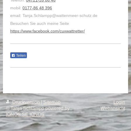
Telefon:
04721-39 86 46
mobil:
0177-86 48 396
email: Tanja.Schlampp@wattenmeer-schutz.de
Besuchen Sie auch meine Seite
https://www.facebook.com/cuxwattretter/
Teilen
Druckversion
|
Sitemap
Login
© Tanja Schlampp powered by
Webansicht
IONOS SE IONOS