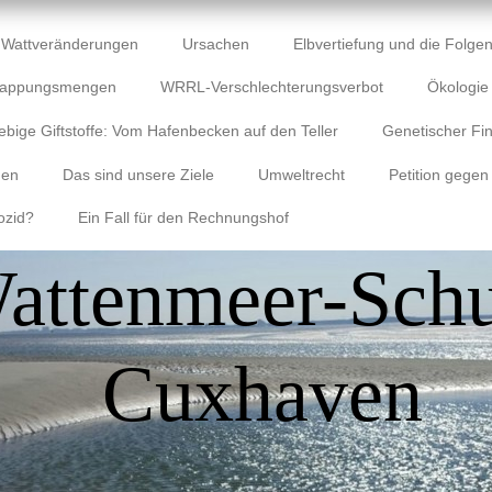
Wattveränderungen
Ursachen
Elbvertiefung und die Folgen
lappungsmengen
WRRL-Verschlechterungsverbot
Ökologi
ebige Giftstoffe: Vom Hafenbecken auf den Teller
Genetischer Fin
gen
Das sind unsere Ziele
Umweltrecht
Petition gegen
ozid?
Ein Fall für den Rechnungshof
attenmeer-Schu
Cuxhaven