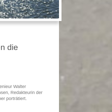
n die
enieur Walter
sen, Redakteurin der
r porträtiert.