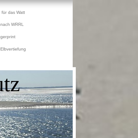
 für das Watt
e nach WRRL
gerprint
 Elbvertiefung
tz