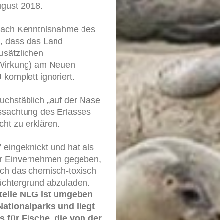
ugust 2018.
 nach Kenntnisnahme des
, dass das Land
usätzlichen
 Wirkung) am Neuen
komplett ignoriert.
chstäblich „auf der Nase
issachtung des Erlasses
ht zu erklären.
eingeknickt und hat als
hr Einvernehmen gegeben,
ch das chemisch-toxisch
chtergrund abzuladen.
telle NLG ist umgeben
ationalparks und liegt
 für Fische, die von der