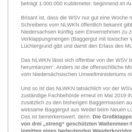
beträgt 1.000.000 Kubikmeter, beginnend im A
Brisant ist, dass die WSV nur gut eine Woche
Schreibens vom NLWKN öffentlich bekannt gibt
Niedersachsen künftig sein Einvernehmen zu z
Verklappungmengen (Baggergut mit toxischer
Lüchtergrund gibt und damit den Erlass des MU 
Das NLWKN lässt sich offenbar von der WSV bu
herumtanzen“. Anders ist die offensichtliche M
vom Niedersächsischen Umweltministeriums nic
Und so ist das NLWKN tatsächlich vor der WSV 
zuständige Fachbehörde erneut im Mai 2019 i
zusätzlich zu den bisherigen Baggermassen au
wirksame Baggergut aus Wedel beim Neuen Lü
Das ist bemerkenswert, denn:
Die Großklapps
von drei „streng“ geschützten Wattenmeer-N
inmitten eines bedeutenden Wanderkorridors