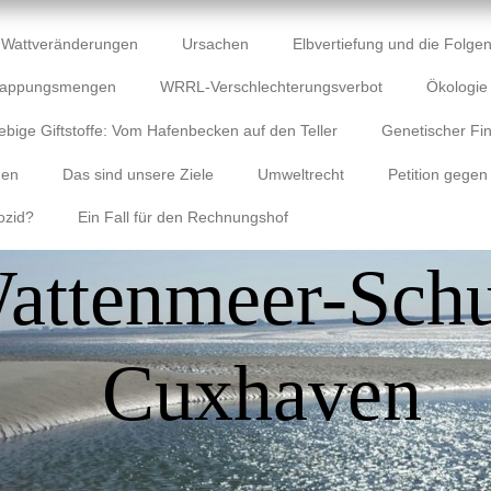
Wattveränderungen
Ursachen
Elbvertiefung und die Folgen
lappungsmengen
WRRL-Verschlechterungsverbot
Ökologi
ebige Giftstoffe: Vom Hafenbecken auf den Teller
Genetischer Fin
gen
Das sind unsere Ziele
Umweltrecht
Petition gegen
ozid?
Ein Fall für den Rechnungshof
attenmeer-Schu
Cuxhaven