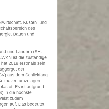
wirtschaft, Küsten- und
schäftsbereich des
nergie, Bauen und
und und Ländern (SH,
NLWKN ist die zuständige
hat 2018 erstmals sein
aggergut der
SV) aus dem Schlickfang
Cuxhaven umzulagern.
lastet. Es ist aufgrund
) in die höchste
weist zudem
ngen auf. Das bedeutet,