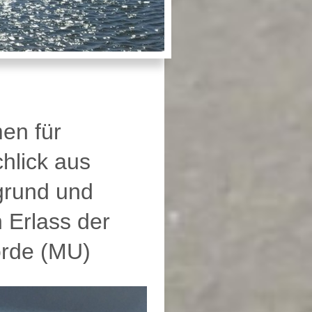
en für
hlick aus
grund und
 Erlass der
örde (MU)