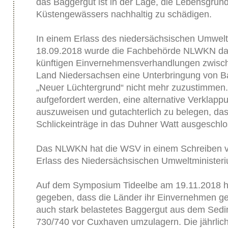
das Baggergut ist in der Lage, die Lebensgrun
Küstengewässers nachhaltig zu schädigen.
In einem Erlass des niedersächsischen Umwel
18.09.2018 wurde die Fachbehörde NLWKN dazu
künftigen Einvernehmensverhandlungen zwis
Land Niedersachsen eine Unterbringung von B
„Neuer Lüchtergrund“ nicht mehr zuzustimmen. 
aufgefordert werden, eine alternative Verklapp
auszuweisen und gutachterlich zu belegen, das
Schlickeinträge in das Duhner Watt ausgeschl
Das NLWKN hat die WSV in einem Schreiben v
Erlass des Niedersächsischen Umweltministeriu
Auf dem Symposium Tideelbe am 19.11.2018 h
gegeben, dass die Länder ihr Einvernehmen g
auch stark belastetes Baggergut aus dem Sed
730/740 vor Cuxhaven umzulagern. Die jährl