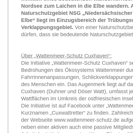
Nordsee zum Laichen in die Elbe wandern. 
Naturschutzgebiet NSG „Niedersächsischer
Elbe“ liegt im Einzugsbereich der Trübung
Verklappungsgebiet.
Von einer Naturschutzbe
dürfen, dass sie bedeutende Naturschutzgebiete
Über „Wattenmeer-Schutz Cuxhaven“:
Die Initiative „Wattenmeer-Schutz Cuxhaven“ se
Bedrohungen des Ökosystems Wattenmeer du
Fahrrinnenanpassungen, Schlickverklappungen 
des Menschen ein. Das Augenmerk liegt auf d
Cuxhaven (Duhner und Döser Watt), umfasst j
Wattflächen im Umkreis der ostfriesischen Inse
Die Initiative ist auf Facebook unter „Wattenm
Kurznamen „Cuxwattretter“ zu finden. Zahlreich
der Webseite www.wattenmeer-schutz.de aufgef
neben einer aktiven auch eine passive Mitglied