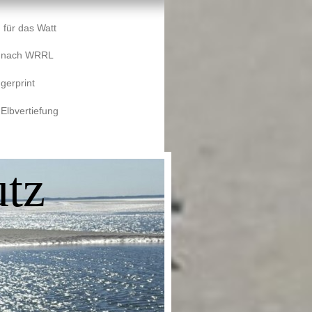
 für das Watt
e nach WRRL
gerprint
 Elbvertiefung
tz