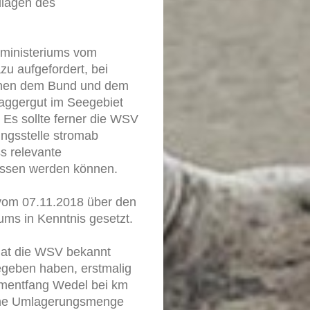
dlagen des
tministeriums vom
 aufgefordert, bei
chen dem Bund und dem
aggergut im Seegebiet
Es sollte ferner die WSV
ungsstelle stromab
s relevante
ossen werden können.
om 07.11.2018 über den
ms in Kenntnis gesetzt.
at die WSV bekannt
egeben haben, erstmalig
imentfang Wedel bei km
iche Umlagerungsmenge