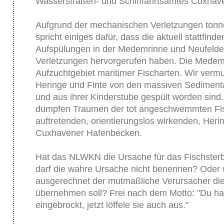
Wasserstraßen- und Schifffahrtsamtes Cuxhave
Aufgrund der mechanischen Verletzungen tonn
spricht einiges dafür, dass die aktuell stattfi
Aufspülungen in der Medemrinne und Neufelde
Verletzungen hervorgerufen haben. Die Medemri
Aufzuchtgebiet maritimer Fischarten. Wir verm
Heringe und Finte von den massiven Sediment
und aus ihrer Kinderstube gespült worden sind
dumpfen Traumen der tot angeschwemmten Fisc
auftretenden, orientierungslos wirkenden, Her
Cuxhavener Hafenbecken.
Hat das NLWKN die Ursache für das Fischste
darf die wahre Ursache nicht benennen? Oder w
ausgerechnet der mutmaßliche Verursacher di
übernehmen soll? Frei nach dem Motto: "Du has
eingebrockt, jetzt löffele sie auch aus."