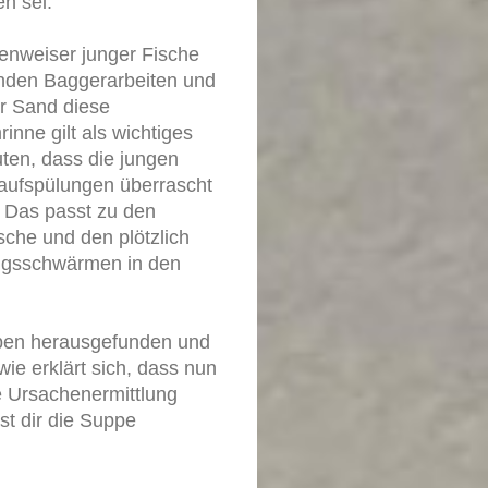
n sei.
enweiser junger Fische
ndenden Baggerarbeiten und
r Sand diese
nne gilt als wichtiges
uten, dass die jungen
aufspülungen überrascht
. Das passt zu den
he und den plötzlich
ingsschwärmen in den
rben herausgefunden und
ie erklärt sich, dass nun
e Ursachenermittlung
t dir die Suppe