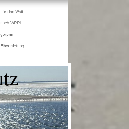
 für das Watt
e nach WRRL
gerprint
 Elbvertiefung
tz