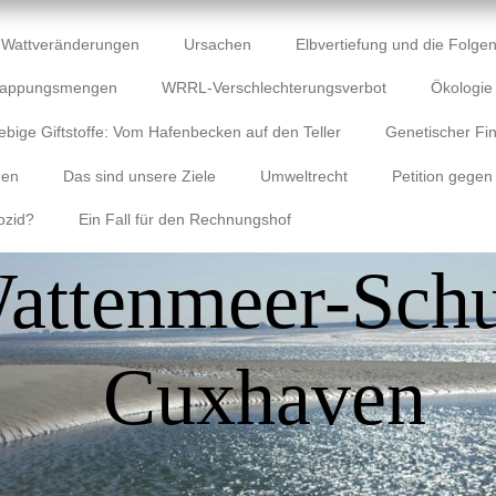
Wattveränderungen
Ursachen
Elbvertiefung und die Folgen
lappungsmengen
WRRL-Verschlechterungsverbot
Ökologi
ebige Giftstoffe: Vom Hafenbecken auf den Teller
Genetischer Fin
gen
Das sind unsere Ziele
Umweltrecht
Petition gegen
ozid?
Ein Fall für den Rechnungshof
attenmeer-Schu
Cuxhaven